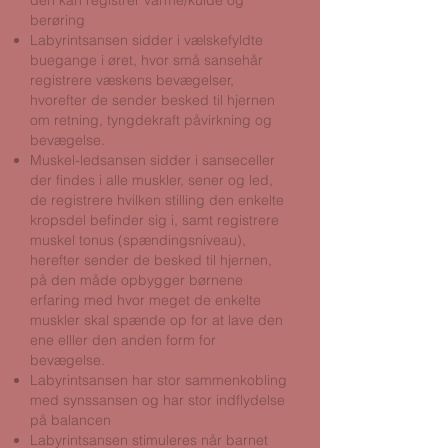
den kan registrer varme/kulde og
berøring
Labyrintsansen sidder i vælskefyldte
buegange i øret, hvor små sansehår
registrere væskens bevægelser,
hvorefter de sender besked til hjernen
om retning, tyngdekraft påvirkning og
bevægelse.
Muskel-ledsansen sidder i sanseceller
der findes i alle muskler, sener og led,
de registrere hvilken stilling den enkelte
kropsdel befinder sig i, samt registrere
muskel tonus (spændingsniveau),
herefter sender de besked til hjernen,
på den måde opbygger børnene
erfaring med hvor meget de enkelte
muskler skal spænde op for at lave den
ene elller den anden form for
bevægelse.
Labyrintsansen har stor sammenkobling
med synssansen og har stor indflydelse
på balancen
Labyrintsansen stimuleres når barnet