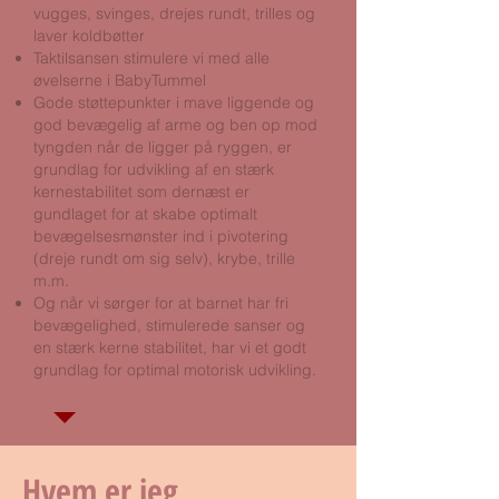
vugges, svinges, drejes rundt, trilles og
laver koldbøtter
Taktilsansen stimulere vi med alle
øvelserne i BabyTummel
Gode støttepunkter i mave liggende og
god bevægelig af arme og ben op mod
tyngden når de ligger på ryggen, er
grundlag for udvikling af en stærk
kernestabilitet som dernæst er
gundlaget for at skabe optimalt
bevægelsesmønster ind i pivotering
(dreje rundt om sig selv), krybe, trille
m.m.
​Og når vi sørger for at barnet har fri
bevægelighed, stimulerede sanser og
en stærk kerne stabilitet, har vi et godt
grundlag for optimal motorisk udvikling.
Hvem er jeg