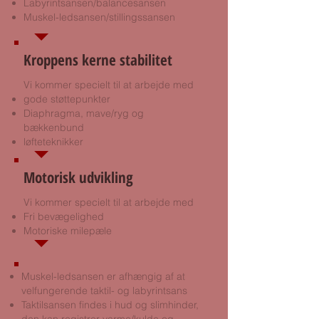
Labyrintsansen/balancesansen
Muskel-ledsansen/stillingssansen
Kroppens kerne stabilitet
Vi kommer specielt til at arbejde med
​gode støttepunkter
Diaphragma, mave/ryg og
bækkenbund
løfteteknikker
Motorisk udvikling
Vi kommer specielt til at arbejde med
​Fri bevægelighed
Motoriske milepæle
Muskel-ledsansen er afhængig af at
velfungerende taktil- og labyrintsans
Taktilsansen findes i hud og slimhinder,