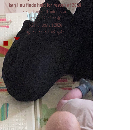
kan I nu finde hold for resten af 2026
3-5 mdr og 5-10 mdr opstart
uge 32, 39, 43 og 46
1-2 mdr opstart 2026
uge 32, 35, 39, 43 og 46