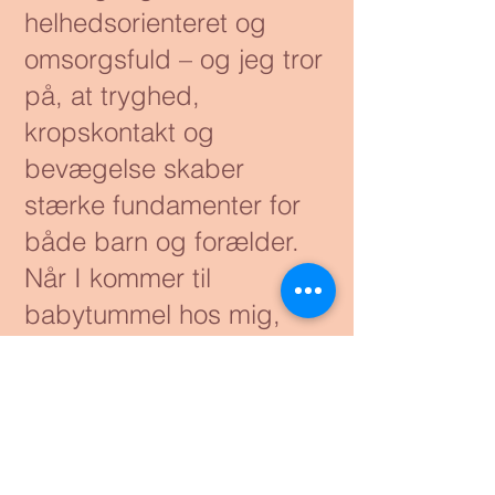
helhedsorienteret og
omsorgsfuld – og jeg tror
på, at tryghed,
kropskontakt og
bevægelse skaber
stærke fundamenter for
både barn og forælder.
Når I kommer til
babytummel hos mig,
bliver I mødt med
respekt, rummelighed og
et hjerte, der banker for
de små.