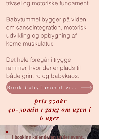
trivsel og motoriske fundament.
Babytummel bygger på viden
om sanseintegration, motorisk
udvikling og opbygning af
kerne muskulatur.
Det hele foregår i trygge
rammer, hvor der er plads til
både grin, ro og babykaos.
Book babyTummel via event
pris 750kr
40-50min 1 gang om ugen i
6 uger
I booking kalenderen under event,